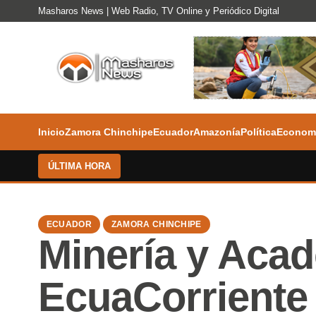
Masharos News | Web Radio, TV Online y Periódico Digital
Inicio
Zamora Chinchipe
Ecuador
Amazonía
Política
Econom
ÚLTIMA HORA
ECUADOR
ZAMORA CHINCHIPE
Minería y Aca
EcuaCorriente