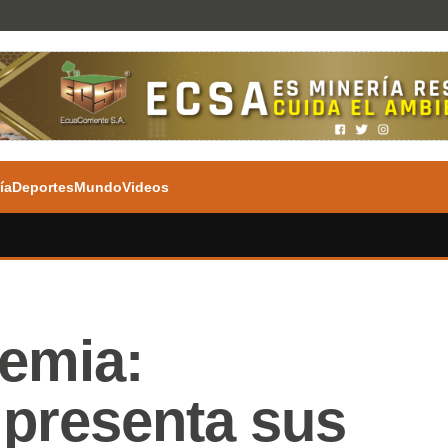
ía
Deportes
Mundo
Videos
demia:
 presenta sus