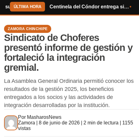
ndial de 2030
Centinela del Cóndor entrega sillas de ruedas y ayuda humanitaria
Sindicato de Chofere
ÚLTIMA HORA
ZAMORA CHINCHIPE
Sindicato de Choferes
presentó informe de gestión y
fortaleció la integración
gremial.
La Asamblea General Ordinaria permitió conocer los
resultados de la gestión 2025, los beneficios
entregados a los socios y las actividades de
integración desarrolladas por la institución.
Por
MasharosNews
Zamora | 8 de junio de 2026 | 2 min de lectura | 1155
vistas