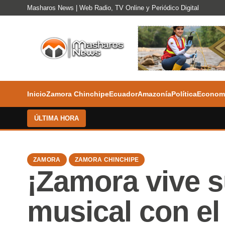
Masharos News | Web Radio, TV Online y Periódico Digital
Inicio
Zamora Chinchipe
Ecuador
Amazonía
Política
Econom
ÚLTIMA HORA
ZAMORA
ZAMORA CHINCHIPE
¡Zamora vive s
musical con el