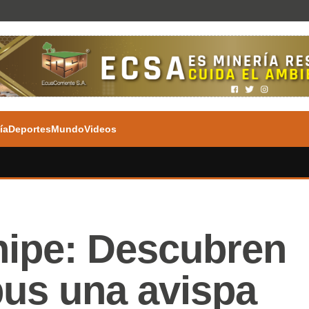
ía
Deportes
Mundo
Videos
ipe: Descubren
pus una avispa