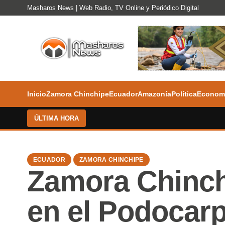
Masharos News | Web Radio, TV Online y Periódico Digital
Inicio
Zamora Chinchipe
Ecuador
Amazonía
Política
Econom
ÚLTIMA HORA
ECUADOR
ZAMORA CHINCHIPE
Zamora Chinch
en el Podocar