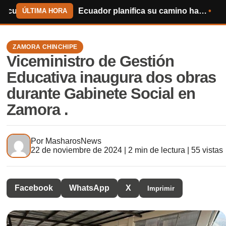
 Cambana
Ecuador planifica su camino hacia el Mundial de 2030
Centinela del Cóndor entr
ÚLTIMA HORA
ZAMORA CHINCHIPE
Viceministro de Gestión
Educativa inaugura dos obras
durante Gabinete Social en
Zamora .
Por
MasharosNews
22 de noviembre de 2024 | 2 min de lectura | 55 vistas
Facebook
WhatsApp
X
Imprimir