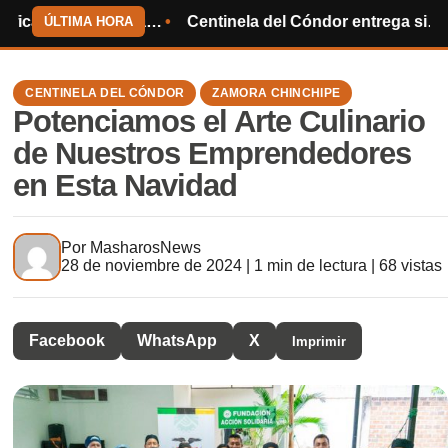
cia el Mundial de 2030
Centinela del Cóndor entrega sillas de ruedas y ayuda humanitaria
Sindicato
ÚLTIMA HORA
CENTINELA DEL CÓNDOR
ZAMORA CHINCHIPE
Potenciamos el Arte Culinario
de Nuestros Emprendedores
en Esta Navidad
Por
MasharosNews
28 de noviembre de 2024 | 1 min de lectura | 68 vistas
Facebook
WhatsApp
X
Imprimir