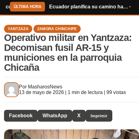
 Piuntza – Cambana
Ecuador planifica su camino hacia el Mundial de 2030
Centinela del 
ÚLTIMA HORA
YANTZAZA
ZAMORA CHINCHIPE
Operativo militar en Yantzaza:
Decomisan fusil AR-15 y
municiones en la parroquia
Chicaña
Por
MasharosNews
13 de mayo de 2026 | 1 min de lectura | 99 vistas
Facebook
WhatsApp
X
Imprimir