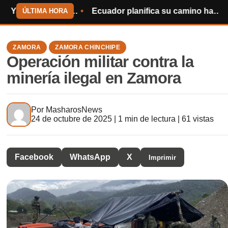
ramo Piuntza – Cambana
Ecuador planifica su camino hacia el Mundial de 2030
Centinela 
ÚLTIMA HORA
ZAMORA
ZAMORA CHINCHIPE
Operación militar contra la
minería ilegal en Zamora
Por
MasharosNews
24 de octubre de 2025 | 1 min de lectura | 61 vistas
Facebook
WhatsApp
X
Imprimir