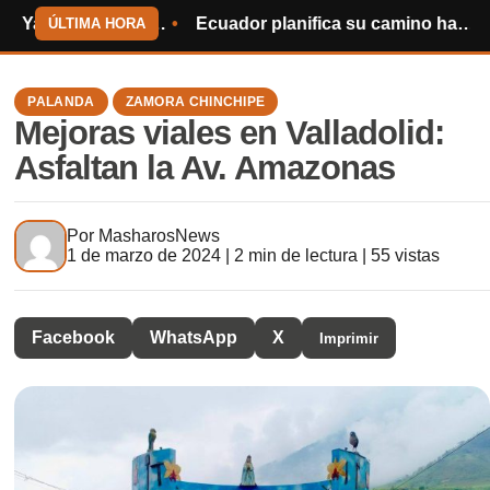
amo Piuntza – Cambana
Ecuador planifica su camino hacia el Mundial de 2030
Centinela d
ÚLTIMA HORA
PALANDA
ZAMORA CHINCHIPE
Mejoras viales en Valladolid:
Asfaltan la Av. Amazonas
Por
MasharosNews
1 de marzo de 2024 | 2 min de lectura | 55 vistas
Facebook
WhatsApp
X
Imprimir