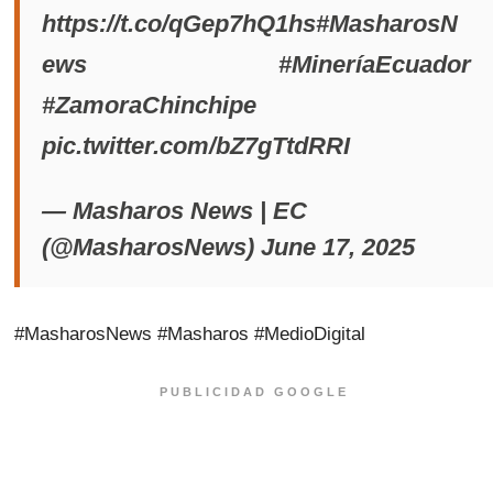
https://t.co/qGep7hQ1hs
#MasharosN
ews
#MineríaEcuador
#ZamoraChinchipe
pic.twitter.com/bZ7gTtdRRI
— Masharos News | EC
(@MasharosNews)
June 17, 2025
#MasharosNews #Masharos #MedioDigital
PUBLICIDAD GOOGLE