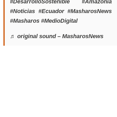
#DesarrolloSostenible #Amazonía
#Noticias #Ecuador #MasharosNews
#Masharos #MedioDigital
♬ original sound – MasharosNews