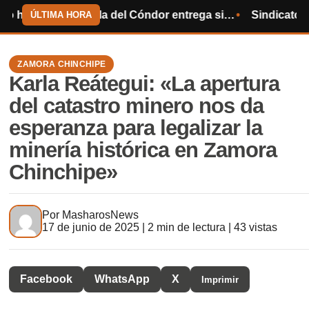
Centinela del Cóndor entrega sillas de ruedas y ayuda humanitaria
Sindicato de Choferes incorpora a 49 nu
ÚLTIMA HORA
ZAMORA CHINCHIPE
Karla Reátegui: «La apertura
del catastro minero nos da
esperanza para legalizar la
minería histórica en Zamora
Chinchipe»
Por
MasharosNews
17 de junio de 2025 | 2 min de lectura | 43 vistas
Facebook
WhatsApp
X
Imprimir