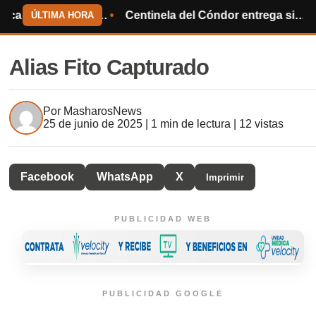
cia el Mundial de 2030
Centinela del Cóndor entrega sillas de ruedas y ayuda humanitaria
Sindicat
ÚLTIMA HORA
Alias Fito Capturado
Por
MasharosNews
25 de junio de 2025 | 1 min de lectura | 12 vistas
Facebook
WhatsApp
X
Imprimir
PUBLICIDAD WEB
PUBLICIDAD GOOGLE