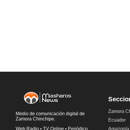
Seccio
Zamora Ch
Medio de comunicación digital de
Zamora Chinchipe.
Ecuador
Web Radio • TV Online • Periódico
Amazonía