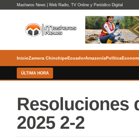
Masharos News | Web Radio, TV Online y Periódico Digital
Inicio
Zamora Chinchipe
Ecuador
Amazonía
Política
Econom
ÚLTIMA HORA
Resoluciones d
2025 2-2