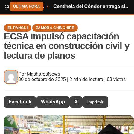
a el Mundial de 2030
Centinela del Cóndor entrega sillas de ruedas y ayuda humanitaria
Sindicato 
ÚLTIMA HORA
EL PANGUI
ZAMORA CHINCHIPE
ECSA impulsó capacitación
técnica en construcción civil y
lectura de planos
Por
MasharosNews
30 de octubre de 2025 | 2 min de lectura | 63 vistas
Facebook
WhatsApp
X
Imprimir