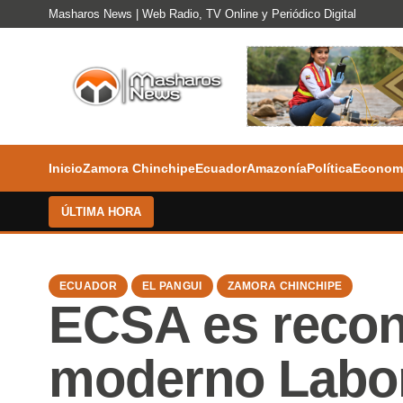
Masharos News | Web Radio, TV Online y Periódico Digital
Inicio
Zamora Chinchipe
Ecuador
Amazonía
Política
Econom
ÚLTIMA HORA
ECUADOR
EL PANGUI
ZAMORA CHINCHIPE
ECSA es recon
moderno Labor