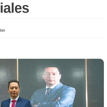
iales
tas