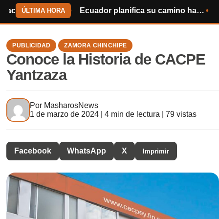
Piuntza – Cambana
Ecuador planifica su camino hacia el Mundial de 2030
Centinela del Có
ÚLTIMA HORA
PUBLICIDAD
ZAMORA CHINCHIPE
Conoce la Historia de CACPE
Yantzaza
Por
MasharosNews
1 de marzo de 2024 | 4 min de lectura | 79 vistas
Facebook
WhatsApp
X
Imprimir