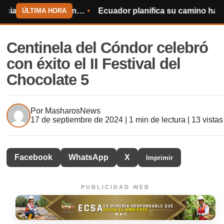
za en tramo Piuntza – Cambana
Ecuador planifica su camino hacia el Mundial de 2030
Cen
ÚLTIMA HORA
Centinela del Cóndor celebró
con éxito el II Festival del
Chocolate 5
Por
MasharosNews
17 de septiembre de 2024 | 1 min de lectura | 13 vistas
Facebook
WhatsApp
X
Imprimir
PUBLICIDAD WEB