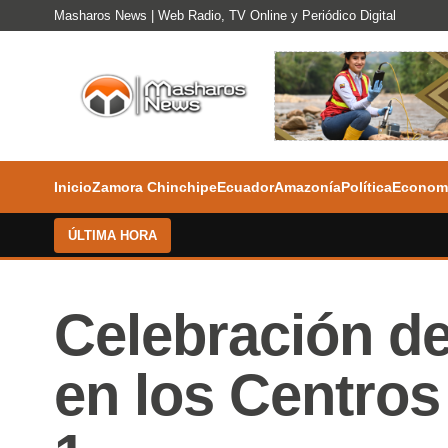
Masharos News | Web Radio, TV Online y Periódico Digital
Inicio
Zamora Chinchipe
Ecuador
Amazonía
Política
Econom
ÚLTIMA HORA
Celebración de
en los Centros