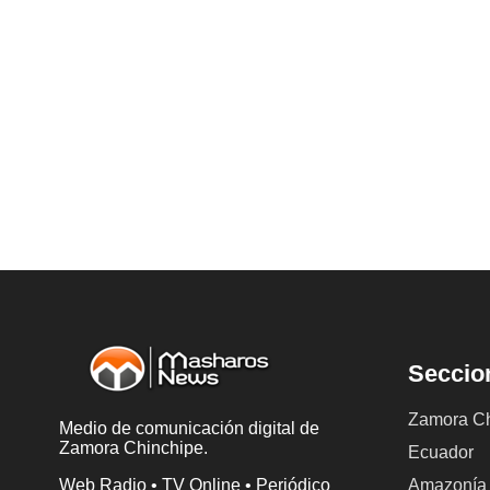
Seccio
Zamora Ch
Medio de comunicación digital de
Zamora Chinchipe.
Ecuador
Web Radio • TV Online • Periódico
Amazonía