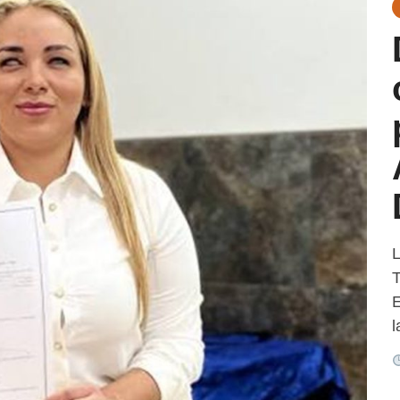
L
T
E
l