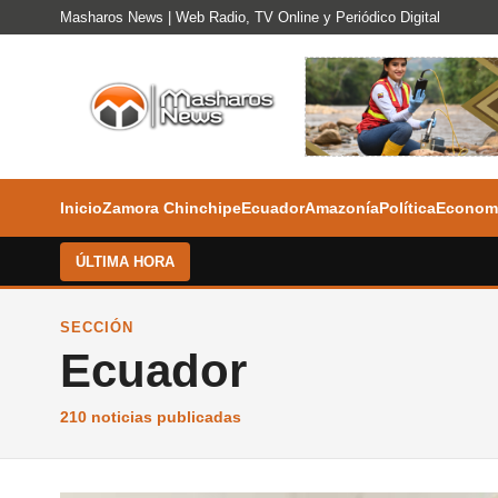
Masharos News | Web Radio, TV Online y Periódico Digital
Inicio
Zamora Chinchipe
Ecuador
Amazonía
Política
Econom
ÚLTIMA HORA
SECCIÓN
Ecuador
210 noticias publicadas